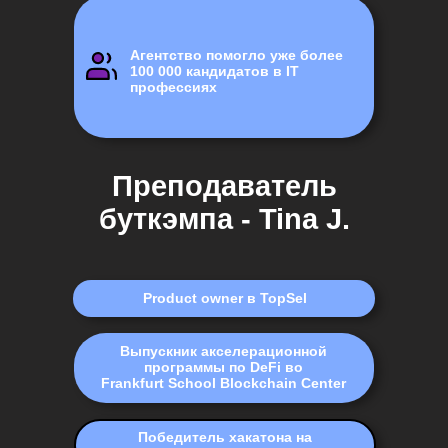
Агентство помогло уже более
100 000 кандидатов в IT
профессиях
Преподаватель
буткэмпа - Tina J.
Product owner в TopSel
Выпускник акселерационной
программы по DeFi во
Frankfurt School Blockchain Center
Победитель хакатона на