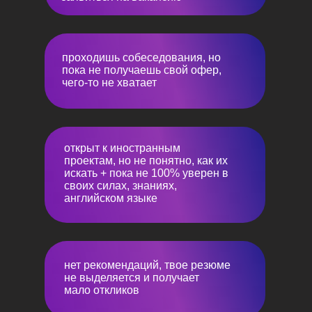
проходишь собеседования, но
пока не получаешь свой офер,
чего-то не хватает
ПРОГРАММА
открыт к иностранным
проектам, но не понятно, как их
КАРЬЕРНОГО
искать + пока не 100% уверен в
БУТКЭМПА
своих силах, знаниях,
английском языке
1-й день
SKILLS
нет рекомендаций, твое резюме
Что такое веб3/блокчейн? какие здесь бывают
не выделяется и получает
проекты? (не только для разработчиков).
мало откликов
рынок вакансий и зарплат в веб3.
почему мы говорим про веб3 сейчас? куда
идет рынок?