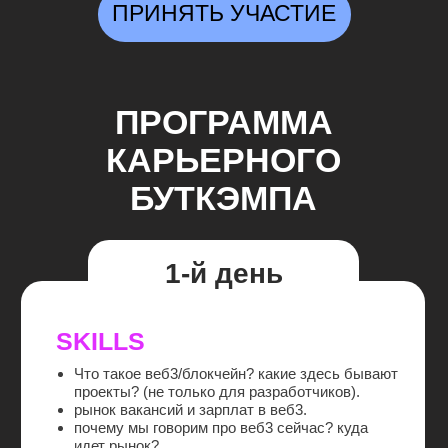
ПРИНЯТЬ УЧАСТИЕ
2-й день
RECRUITMENT
Оформляем LinkedIn
Оптимизируем cv - особенности в
русскоговорящих и англоговорящих проектов
Эксперт дня:
Елена (карьерный консультант
TopSel, сертифицированный бизнес
и карьерный коуч)
Результат дня:
Научим позиционированию себя на рынке
вакансий, чтобы быстро получать отклик
Покажем способы, как зайти в
иностранные проекты
Получишь промпты ChatGPT, чтобы
грамотно оформить резюме