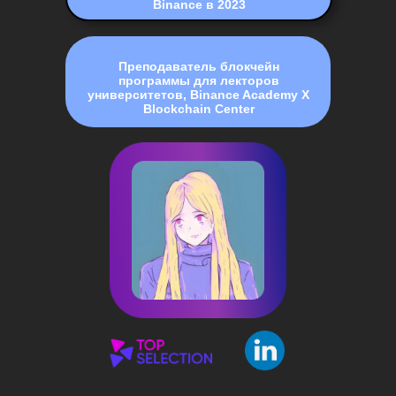
Binance в 2023
Преподаватель блокчейн
программы для лекторов
университетов, Binance Academy X
Blockchain Center