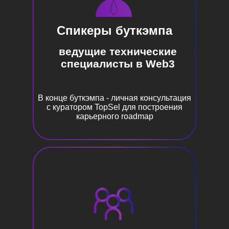
Спикеры буткэмпа
ведущие технические
специалисты в Web3
В конце буткэмпа - личная консультация
ТАРИФЫ
с куратором TopSel для построения
карьерного roadmap
БАЗОВЫЙ
Доступ ко всем
дням буткэмпа
Доступ к записям
НАВСЕГДА