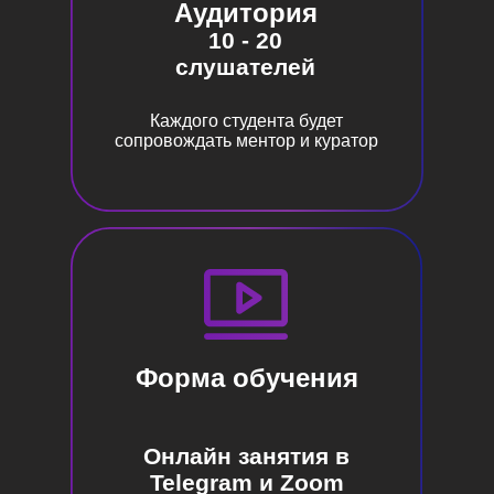
Доступ в закрытое
Аудитория
сообщество участников всех
10 - 20
буткэмпов с поддержкой
от экспертов
слушателей
стоимость: 7777 р.
Каждого студента будет
сопровождать ментор и куратор
КУПИТЬ
ЗАДАТЬ ВОПРОС
ПЕРСОНАЛЬНЫЙ
Форма обучения
Доступ ко всем дням
буткэмпа
Онлайн занятия в
Доступ к записям
Telegram и Zoom
НАВСЕГДА