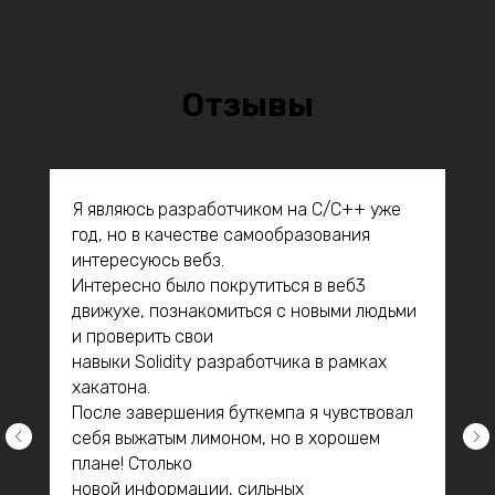
Отзывы
Я являюсь разработчиком на С/С++ уже
год, но в качестве самообразования
интересуюсь вебз.
Интересно было покрутиться в веб3
движухе, познакомиться с новыми людьми
и проверить свои
навыки Solidity разработчика в рамках
хакатона.
После завершения буткемпа я чувствовал
себя выжатым лимоном, но в хорошем
плане! Столько
новой информации, сильных