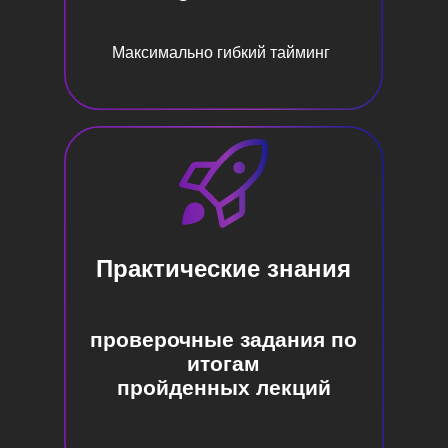
Доступ в закрытое
сообщество участников
Максимально гибкий тайминг
всех буткэмпов
с поддержкой от экспертов
Личная консультация
и отработка на практике
любого технического/
карьерного вопроса
+ личное курирование
стоимость: 11 111 р.
Практические знания
КУПИТЬ
ЗАДАТЬ ВОПРОС
проверочные задания по
итогам
пройденных лекций